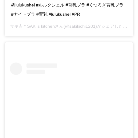
@lulukushel #ルルクシェル #育乳ブラ #くつろぎ育乳ブラ
#ナイトブラ #育乳 #lulukushel #PR
サキ吉＊SAKI's kitchen
さん(@sakikichi1201)がシェアした投稿 -