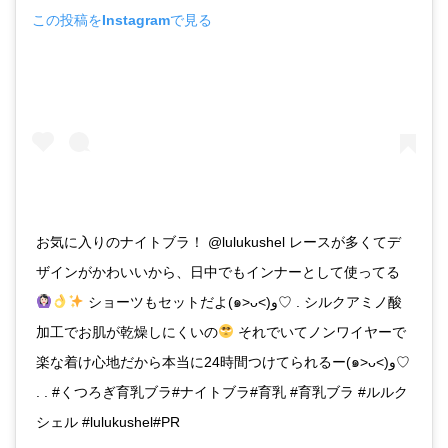
この投稿をInstagramで見る
お気に入りのナイトブラ！ @lulukushel レースが多くてデ
ザインがかわいいから、日中でもインナーとして使ってる
ショーツもセットだよ(๑˃ᴗ˂)و♡ . シルクアミノ酸
加工でお肌が乾燥しにくいの
それでいてノンワイヤーで
楽な着け心地だから本当に24時間つけてられるー(๑˃ᴗ˂)و♡
. . #くつろぎ育乳ブラ#ナイトブラ#育乳 #育乳ブラ #ルルク
シェル #lulukushel#PR