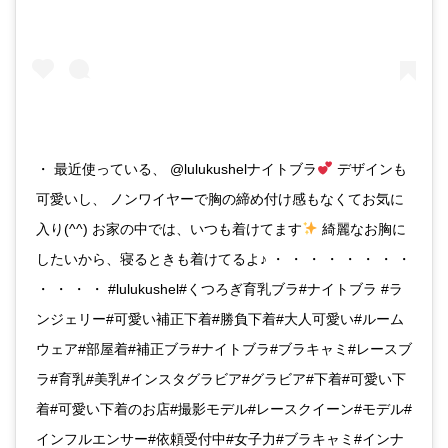
・ 最近使っている、 @lulukushelナイトブラ
デザインも
可愛いし、 ノンワイヤーで胸の締め付け感もなくてお気に
入り(^^) お家の中では、いつも着けてます
綺麗なお胸に
したいから、寝るときも着けてるよ♪ ・ ・ ・ ・ ・ ・ ・ ・
・ ・ ・ ・ #lulukushel#くつろぎ育乳ブラ#ナイトブラ #ラ
ンジェリー#可愛い補正下着#勝負下着#大人可愛い#ルーム
ウェア#部屋着#補正ブラ#ナイトブラ#ブラキャミ#レースブ
ラ#育乳#美乳#インスタグラビア#グラビア#下着#可愛い下
着#可愛い下着のお店#撮影モデル#レースクイーン#モデル#
インフルエンサー#依頼受付中#女子力#ブラキャミ#インナ