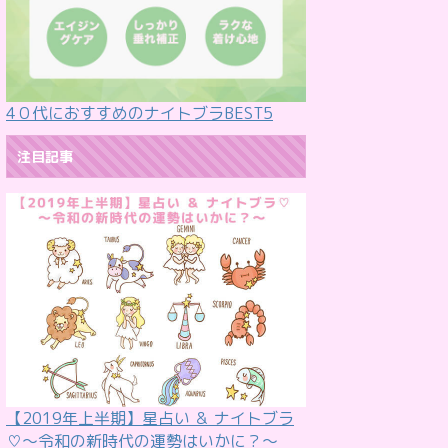
4０代におすすめのナイトブラBEST5
注目記事
【2019年上半期】星占い ＆ ナイトブラ
♡〜令和の新時代の運勢はいかに？〜