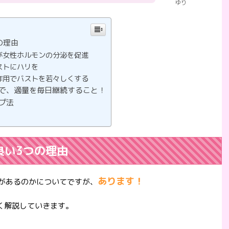
ゆり
の理由
が女性ホルモンの分泌を促進
ストにハリを
作用でバストを若々しくする
で、適量を毎日継続すること！
プ法
良い3つの理由
あります！
があるのかについてですが、
く解説していきます。