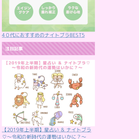
4０代におすすめのナイトブラBEST5
注目記事
【2019年上半期】星占い ＆ ナイトブラ
♡〜令和の新時代の運勢はいかに？〜